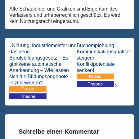
Alle Schaubilder und Grafiken sind Eigentum des
Verfassers und urheberrechtlich geschützt. Es wird
kein Nutzungsrecht eingeräumt.
Beitragsnavigation
Vorheriger
Nächster
‹ Klärung: Industriemeister und
Buchempfehlung
Beitrag
Beitrag
das neue
Kommunikationsqualität
ist
ist
Berufsbildungsgesetz – Es
steigern,
gibt keine automatische
Konfliktpotentiale
Anerkennung – Wie lassen
senken!
sich die Bildungsangebote
jetzt bewerten?
›
Schreibe einen Kommentar