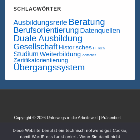
SCHLAGWÖRTER
Beratung
Ausbildungsreife
Berufsorientierung
Datenquellen
Duale Ausbildung
Gesellschaft
Historisches
Hi Tech
Studium
Weiterbildung
Zeitarbeit
Zertifikatorientierung
Übergangssystem
Copyright © 2026
Unterwegs in die Arbeitswelt
| Präsentiert
von
Responsive-Theme
Diese Website benutzt ein technisch notwendiges Cookie,
damit WordPress funktioniert. Wenn Sie damit nicht