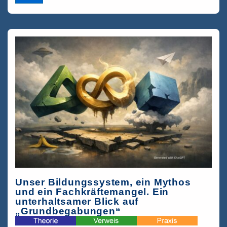
ist
der
Schutzraum
Schule
und
was
bedeutet
das?
Unser Bildungssystem, ein Mythos
und ein Fachkräftemangel. Ein
unterhaltsamer Blick auf
„Grundbegabungen“