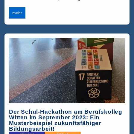
Abbrüche
mehr
im
dualen
Berufsbildungssystem:
Üblicher
Mismatch
oder
Matchingproblem?
Der Schul-Hackathon am Berufskolleg
Witten im September 2023: Ein
Musterbeispiel zukunftsfähiger
Bildungsarbeit!