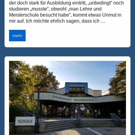
der doch stark für Ausbildung eintritt, „unbedingt“ noch
studieren „musste“, obwohl „man Lehre und
Meisterschule besucht habe“, kommt etwas Unmut in
mir auf. Ich möchte ehrlich sagen, dass ich …
Von
mehr
OBEN
und
UNTEN,
von
dem
was
sich
Jugendliche
anhören
müssen
und
von
der
Hauptschule
zum
Master
in
nur
38
Jahren.