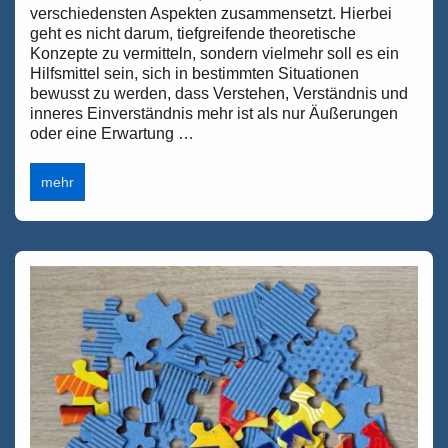
verschiedensten Aspekten zusammensetzt. Hierbei
geht es nicht darum, tiefgreifende theoretische
Konzepte zu vermitteln, sondern vielmehr soll es ein
Hilfsmittel sein, sich in bestimmten Situationen
bewusst zu werden, dass Verstehen, Verständnis und
inneres Einverständnis mehr ist als nur Äußerungen
oder eine Erwartung …
Vom
mehr
Verstehen
–
Was
ist
Verstehen
und
was
ist
Verständnis?