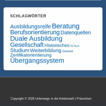
SCHLAGWÖRTER
Beratung
Ausbildungsreife
Berufsorientierung
Datenquellen
Duale Ausbildung
Gesellschaft
Historisches
Hi Tech
Studium
Weiterbildung
Zeitarbeit
Zertifikatorientierung
Übergangssystem
Copyright © 2026
Unterwegs in die Arbeitswelt
| Präsentiert
von
Responsive-Theme