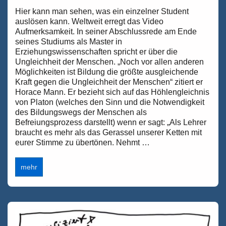
Hier kann man sehen, was ein einzelner Student
auslösen kann. Weltweit erregt das Video
Aufmerksamkeit. In seiner Abschlussrede am Ende
seines Studiums als Master in
Erziehungswissenschaften spricht er über die
Ungleichheit der Menschen. „Noch vor allen anderen
Möglichkeiten ist Bildung die größte ausgleichende
Kraft gegen die Ungleichheit der Menschen“ zitiert er
Horace Mann. Er bezieht sich auf das Höhlengleichnis
von Platon (welches den Sinn und die Notwendigkeit
des Bildungswegs der Menschen als
Befreiungsprozess darstellt) wenn er sagt: „Als Lehrer
braucht es mehr als das Gerassel unserer Ketten mit
eurer Stimme zu übertönen. Nehmt …
Donovan
mehr
Livingston,
M.
Ed.,
Havard
–
Studentenabschlussrede
–