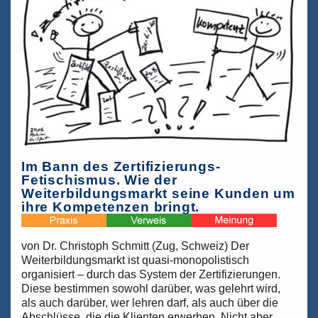
Ein
Statement
für
die
Bildung
der
Menschen
„Lift
Off“
Im Bann des Zertifizierungs-
Fetischismus. Wie der
Weiterbildungsmarkt seine Kunden um
ihre Kompetenzen bringt.
von Dr. Christoph Schmitt (Zug, Schweiz) Der
Weiterbildungsmarkt ist quasi-monopolistisch
organisiert – durch das System der Zertifizierungen.
Diese bestimmen sowohl darüber, was gelehrt wird,
als auch darüber, wer lehren darf, als auch über die
Abschlüsse, die die Klienten erwerben. Nicht aber