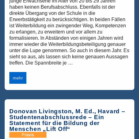
junge Erwachsene im Alter von 20 bis 29 Jahren
haben keinen Berufsabschluss. Ebenfalls ist der
direkte Übergang von der Schule in die
Erwerbstätigkeit zu berücksichtigen. In beiden Fällen
ist Weiterbildung ein zwingender Weg, Kompetenzen
zu erlangen, zu erweitern und vor allem zu
formalisieren. In Abständen von einigen Jahren wird
immer wieder die Weiterbildungsbeteiligung genauer
unter die Lupe genommen. So auch in diesem Jahr. Es
sieht so aus, als lassen sich keine genauen Aussagen
treffen. Die Spannbreite je …
Wie
mehr
sieht
es
mit
der
Weiterbildungsbeteiligung
in
Donovan Livingston, M. Ed., Havard –
Deutschland
Studentenabschlussrede – Ein
aus?
Statement für die Bildung der
Menschen „Lift Off“