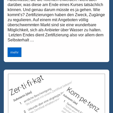
darüber, was diese am Ende eines Kurses tatsächlich
können. Und genau darum müsste es ja gehen. Wie
kommt’s? Zertifizierungen haben den Zweck, Zugänge
zu regulieren. Auf einem mit Angeboten völlig
überschwemmten Markt sind sie eine wunderbare
Möglichkeit, sich als Anbieter über Wasser zu halten.
Letzten Endes dient Zertifizierung also vor allem dem
Selbsterhalt …
Im
mehr
Bann
des
Zertifizierungs-
Fetischismus.
Wie
der
Weiterbildungsmarkt
seine
Kunden
um
ihre
Kompetenzen
bringt.