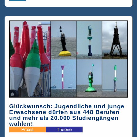
Auswirkungen
auf
das
duale
Ausbildungssystem
und
Kinderrechte
Glückwunsch: Jugendliche und junge
Erwachsene dürfen aus 448 Berufen
und mehr als 20.000 Studiengängen
wählen!