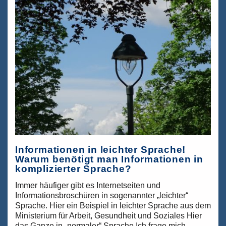
448
Berufen
und
mehr
als
20.000
Studiengängen
wählen!
Informationen in leichter Sprache!
Warum benötigt man Informationen in
komplizierter Sprache?
Immer häufiger gibt es Internetseiten und
Informationsbroschüren in sogenannter „leichter“
Sprache. Hier ein Beispiel in leichter Sprache aus dem
Ministerium für Arbeit, Gesundheit und Soziales Hier
das Ganze in „normaler“ Sprache Ich frage mich,