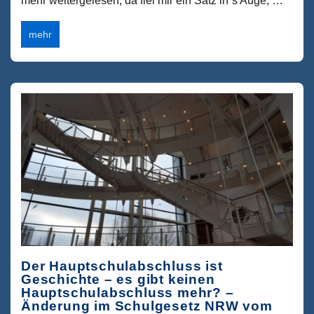
mehr weitergelesen, da fiel mir ein Satz in´s Auge, …
Passungsprobleme
mehr
–
was
Jugendliche
falsch
machen
und
warum
die
Klage
über
Jugendliche
ungerecht
ist
Der Hauptschulabschluss ist
Geschichte – es gibt keinen
Hauptschulabschluss mehr? –
Änderung im Schulgesetz NRW vom