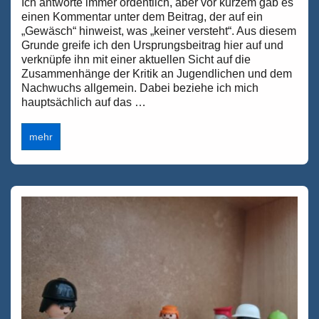
Ich antworte immer ordentlich, aber vor kurzem gab es
einen Kommentar unter dem Beitrag, der auf ein
„Gewäsch“ hinweist, was „keiner versteht“. Aus diesem
Grunde greife ich den Ursprungsbeitrag hier auf und
verknüpfe ihn mit einer aktuellen Sicht auf die
Zusammenhänge der Kritik an Jugendlichen und dem
Nachwuchs allgemein. Dabei beziehe ich mich
hauptsächlich auf das …
5000
mehr
Jahre
Kritik
an
den
Jugendlichen
–
eine
Problembilanz