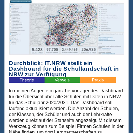
keinen
Hauptschulabschluss
mehr?
–
Änderung
im
Schulgesetz
NRW
vom
Februar
2022
Durchblick: IT.NRW stellt ein
Dashboard für die Schullandschaft in
NRW zur Verfügung
In meinen Augen ein ganz hervorragendes Dashboard
für die Übersicht über alle Schulen mit Daten in NRW
für das Schuljahr 2020/2021. Das Dashboard soll
laufend aktualisiert werden. Die Anzahl der Schulen,
der Klassen, der Schüler und auch der Lehrkräfte
werden direkt auf der Startseite angezeigt. Mit diesem
Werkzeug können zum Beispiel Firmen Schulen in der
Nähe finden, um dort Lernpartnerschaften zu