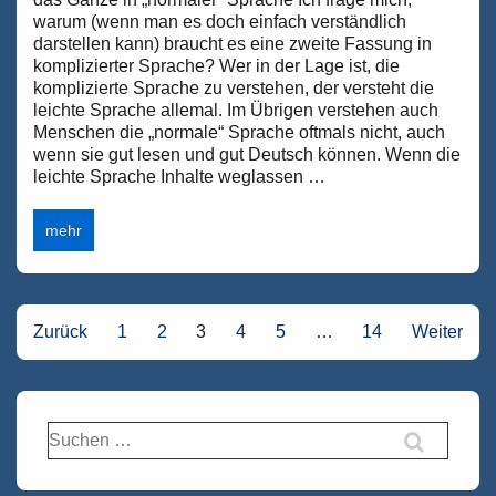
warum (wenn man es doch einfach verständlich
darstellen kann) braucht es eine zweite Fassung in
komplizierter Sprache? Wer in der Lage ist, die
komplizierte Sprache zu verstehen, der versteht die
leichte Sprache allemal. Im Übrigen verstehen auch
Menschen die „normale“ Sprache oftmals nicht, auch
wenn sie gut lesen und gut Deutsch können. Wenn die
leichte Sprache Inhalte weglassen …
Informationen
mehr
in
leichter
Sprache!
Warum
benötigt
Seitennummerierung
Zurück
1
2
3
4
5
…
14
Weiter
man
Informationen
der
in
Beiträge
komplizierter
Sprache?
Suchen
nach: