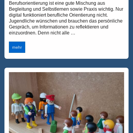
Berufsorientierung ist eine gute Mischung aus
Begleitung und Selbstlernen sowie Praxis wichtig. Nur
digital funktioniert berufliche Orientierung nicht.
Jugendliche wünschen und brauchen das persönliche
Gespräch, um Informationen zu reflektieren und
einzuordnen. Denn nicht alle …
Bertelsmann-
mehr
Stiftung:
Studie
weist
auf
Überforderung
in
der
Berufsorientierung
hin.
Eine
gute
Sache,
sich
bei
den
Betroffenen
selbst
umzuhören