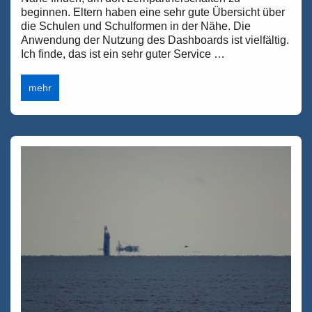
beginnen. Eltern haben eine sehr gute Übersicht über
die Schulen und Schulformen in der Nähe. Die
Anwendung der Nutzung des Dashboards ist vielfältig.
Ich finde, das ist ein sehr guter Service …
Durchblick:
mehr
IT.NRW
stellt
ein
Dashboard
für
die
Schullandschaft
in
NRW
zur
Verfügung